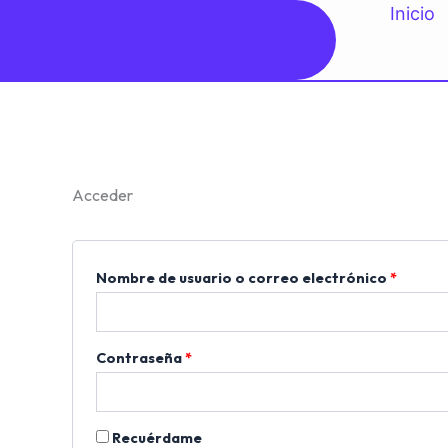
Ir
Inicio
Obligatorio
Obliga
al
contenido
Acceder
Nombre de usuario o correo electrónico
*
Contraseña
*
Recuérdame