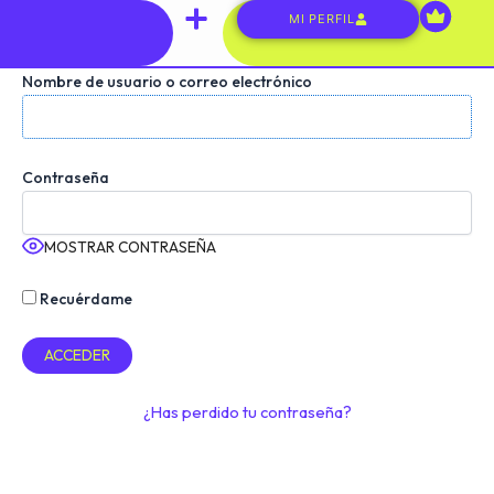
Ir
MI PERFIL
al
contenido
¿Quiénes somos?
Lo que hacemos
Nombre de usuario o correo electrónico
Contraseña
MOSTRAR CONTRASEÑA
Recuérdame
¿Has perdido tu contraseña?